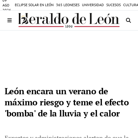
09
ECLIPSE SOLAR EN LEÓN
365 LEONESES
UNIVERSIDAD
SUCESOS
CULTURA
AGO
2026
León encara un verano de
máximo riesgo y teme el efecto
'bomba' de la lluvia y el calor
Expertos y administraciones alertan de que la