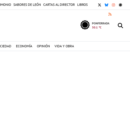
X
BLUESKY
INSTAGR
GOOG
IMONIO
SABORES DE LEÓN
CARTAS AL DIRECTOR
LIBROS
RSS
PONFERRADA
30.1 °C
CIEDAD
ECONOMÍA
OPINIÓN
VIDA Y OBRA