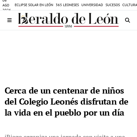
06
ECLIPSE SOLAR EN LEÓN
365 LEONESES
UNIVERSIDAD
SUCESOS
CULTURA
AGO
2026
Cerca de un centenar de niños
del Colegio Leonés disfrutan de
la vida en el pueblo por un día
iRiego organiza una jornada con visita a una