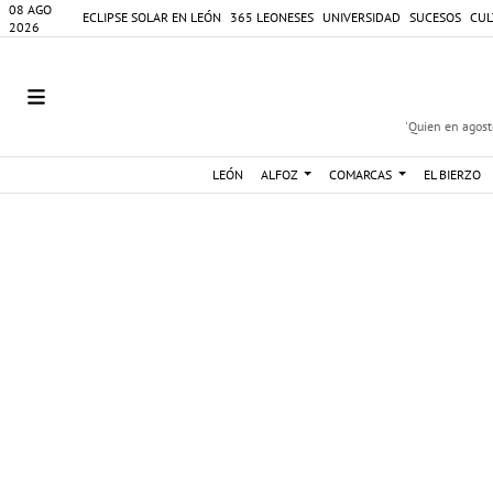
08 AGO
ECLIPSE SOLAR EN LEÓN
365 LEONESES
UNIVERSIDAD
SUCESOS
CUL
2026
'Quien en agosto
LEÓN
ALFOZ
COMARCAS
EL BIERZO