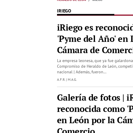
IRIEGO
iRiego es reconoc
'Pyme del Año' en 
Cámara de Comerc
La empresa leonesa, que ya fue galardon
Compromiso de Heraldo de León, competirá
nacional | Además, fueron…
A.F.R. | M.A.G.
Galería de fotos | i
reconocida como '
en León por la Cá
Comercio