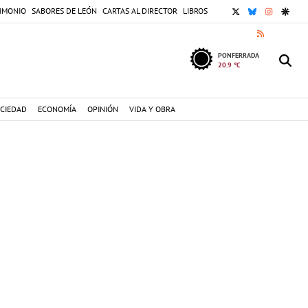
X
BLUESKY
INSTAGR
GOOG
IMONIO
SABORES DE LEÓN
CARTAS AL DIRECTOR
LIBROS
RSS
PONFERRADA
20.9 °C
CIEDAD
ECONOMÍA
OPINIÓN
VIDA Y OBRA