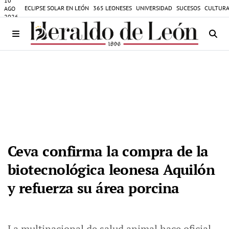
10
ECLIPSE SOLAR EN LEÓN
365 LEONESES
UNIVERSIDAD
SUCESOS
CULTURA
AGO
2026
Ceva confirma la compra de la
biotecnológica leonesa Aquilón
y refuerza su área porcina
La multinacional de salud animal hace oficial