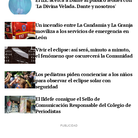
El ILC acerca a Dante al público leonés con
'La Divina Velada. Dante y nosotros'
Un incendio entre La Candamia y La Granja
moviliza a los servicios de emergencia en
León
Vivir el eclipse: así será, minuto a minuto,
el fenómeno que oscurecerá la Comunidad
Los pediatras piden concienciar a los niños
para observar el eclipse solar con
seguridad
El Ildefe consigue el Sello de
Comunicación Responsable del Colegio de
Periodistas