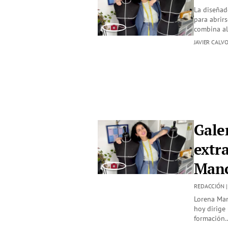
La diseñad
para abrir
combina al
JAVIER CALV
Galer
extr
Manc
REDACCIÓN 
Lorena Man
hoy dirige
formación