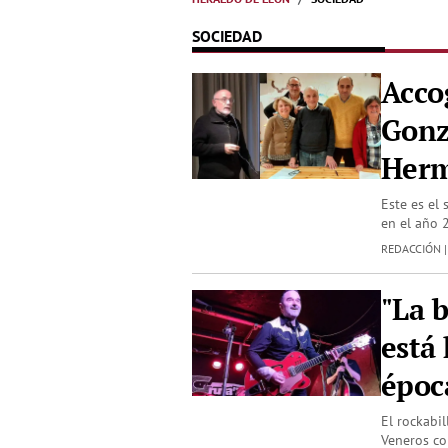
SOCIEDAD
Acco
Gonz
Herm
Este es el 
en el año 
REDACCIÓN 
"La 
está
época
El rockabi
Veneros co