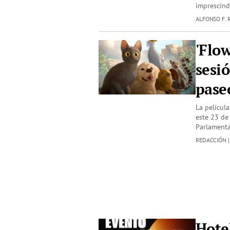
imprescin
ALFONSO F. 
'Flo
sesió
pase
La películ
este 23 de 
Parlamenta
REDACCIÓN 
Hote