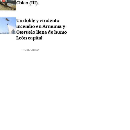
Chico (III)
Un doble y virulento
incendio en Armunia y
Oteruelo llena de humo
León capital