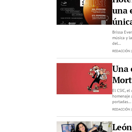
una 
única
Brissa Eve
música y la
del…
REDACCIÓN 
Una 
Mort
El CSIC, el
homenaje a
portadas…
REDACCIÓN 
León