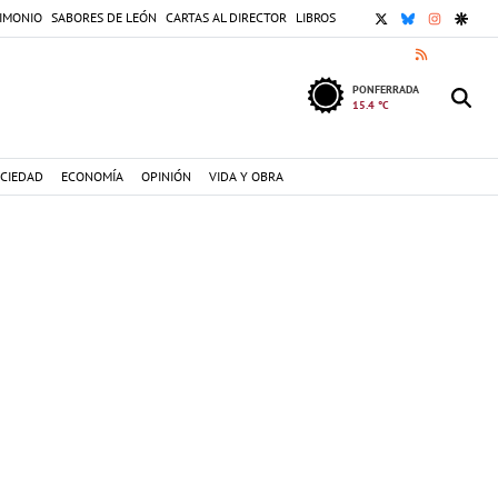
X
BLUESKY
INSTAGR
GOOG
IMONIO
SABORES DE LEÓN
CARTAS AL DIRECTOR
LIBROS
RSS
PONFERRADA
15.4 °C
CIEDAD
ECONOMÍA
OPINIÓN
VIDA Y OBRA