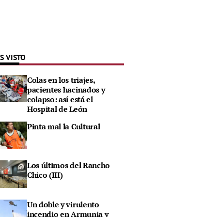
S VISTO
Colas en los triajes,
pacientes hacinados y
colapso: así está el
Hospital de León
Pinta mal la Cultural
Los últimos del Rancho
Chico (III)
Un doble y virulento
incendio en Armunia y