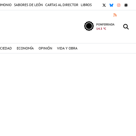
X
BLUESKY
INSTAGR
GOOG
IMONIO
SABORES DE LEÓN
CARTAS AL DIRECTOR
LIBROS
RSS
PONFERRADA
14.3 °C
CIEDAD
ECONOMÍA
OPINIÓN
VIDA Y OBRA