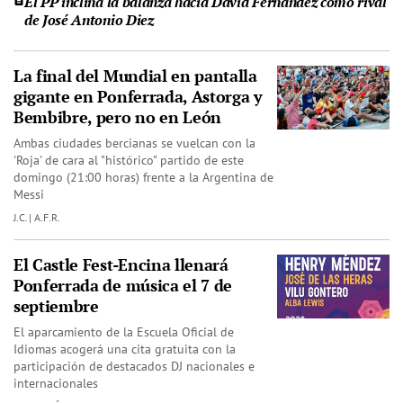
El PP inclina la balanza hacia David Fernández como rival
de José Antonio Diez
La final del Mundial en pantalla
gigante en Ponferrada, Astorga y
Bembibre, pero no en León
Ambas ciudades bercianas se vuelcan con la
'Roja' de cara al "histórico" partido de este
domingo (21:00 horas) frente a la Argentina de
Messi
J.C. | A.F.R.
El Castle Fest-Encina llenará
Ponferrada de música el 7 de
septiembre
El aparcamiento de la Escuela Oficial de
Idiomas acogerá una cita gratuita con la
participación de destacados DJ nacionales e
internacionales