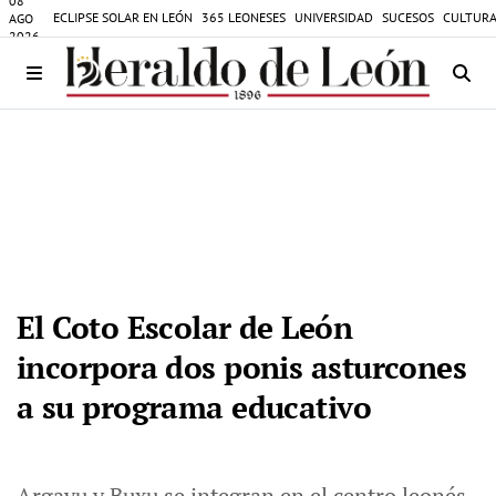
08
ECLIPSE SOLAR EN LEÓN
365 LEONESES
UNIVERSIDAD
SUCESOS
CULTURA
AGO
2026
El Coto Escolar de León
incorpora dos ponis asturcones
a su programa educativo
Argayu y Buxu se integran en el centro leonés