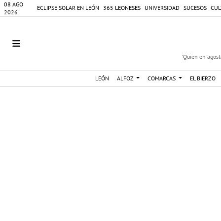
08 AGO
ECLIPSE SOLAR EN LEÓN
365 LEONESES
UNIVERSIDAD
SUCESOS
CUL
2026
'Quien en agosto
LEÓN
ALFOZ
COMARCAS
EL BIERZO