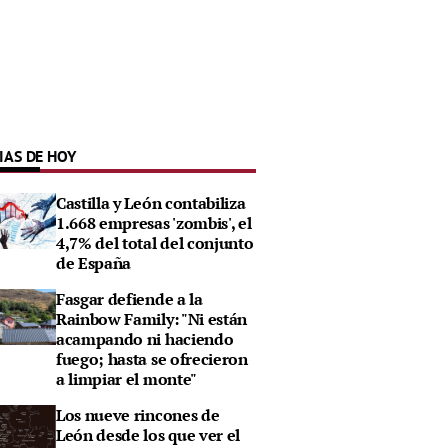
IAS DE HOY
Castilla y León contabiliza
1.668 empresas 'zombis', el
4,7% del total del conjunto
de España
Fasgar defiende a la
Rainbow Family: "Ni están
acampando ni haciendo
fuego; hasta se ofrecieron
a limpiar el monte"
Los nueve rincones de
León desde los que ver el