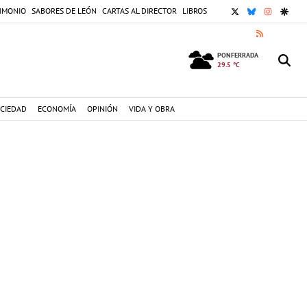
X
BLUESKY
INSTAGR
GOOG
IMONIO
SABORES DE LEÓN
CARTAS AL DIRECTOR
LIBROS
RSS
PONFERRADA
29.5 °C
CIEDAD
ECONOMÍA
OPINIÓN
VIDA Y OBRA