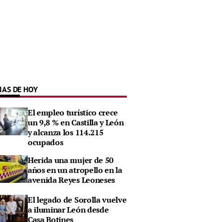
IAS DE HOY
El empleo turístico crece
un 9,8 % en Castilla y León
y alcanza los 114.215
ocupados
Herida una mujer de 50
años en un atropello en la
avenida Reyes Leoneses
El legado de Sorolla vuelve
a iluminar León desde
Casa Botines