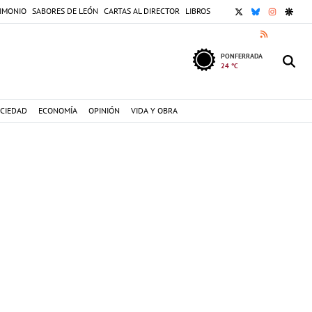
X
BLUESKY
INSTAGR
GOOG
IMONIO
SABORES DE LEÓN
CARTAS AL DIRECTOR
LIBROS
RSS
PONFERRADA
24 °C
CIEDAD
ECONOMÍA
OPINIÓN
VIDA Y OBRA