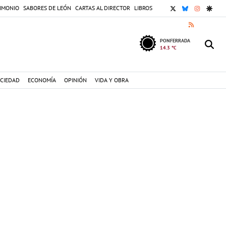
X
BLUESKY
INSTAGR
GOOG
IMONIO
SABORES DE LEÓN
CARTAS AL DIRECTOR
LIBROS
RSS
PONFERRADA
14.3 °C
CIEDAD
ECONOMÍA
OPINIÓN
VIDA Y OBRA