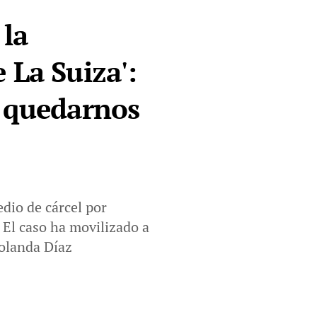
 la
e La Suiza':
o quedarnos
dio de cárcel por
 El caso ha movilizado a
Yolanda Díaz