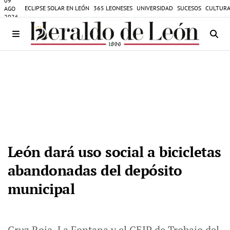
09
ECLIPSE SOLAR EN LEÓN
365 LEONESES
UNIVERSIDAD
SUCESOS
CULTURA
AGO
2026
León dará uso social a bicicletas
abandonadas del depósito
municipal
Cruz Roja, La Fontana y el CEIP de Trobajo del