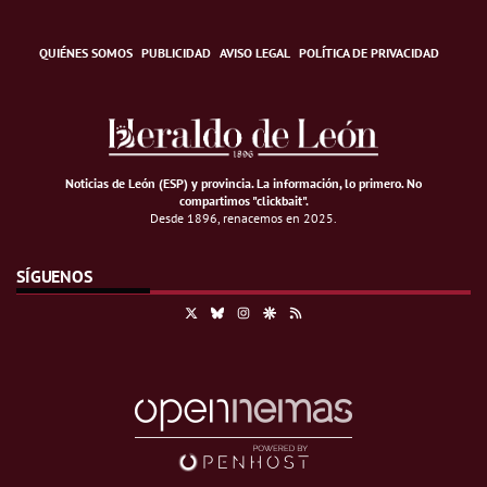
QUIÉNES SOMOS
PUBLICIDAD
AVISO LEGAL
POLÍTICA DE PRIVACIDAD
Noticias de León (ESP) y provincia. La información, lo primero
.
No
compartimos "clickbait".
Desde 1896, renacemos en 2025.
SÍGUENOS
X
Bluesky
Instagram
Google Discover
RSS