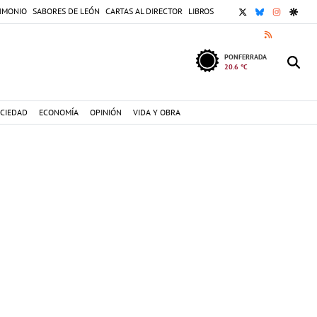
X
BLUESKY
INSTAGR
GOOG
IMONIO
SABORES DE LEÓN
CARTAS AL DIRECTOR
LIBROS
RSS
PONFERRADA
20.6 °C
CIEDAD
ECONOMÍA
OPINIÓN
VIDA Y OBRA