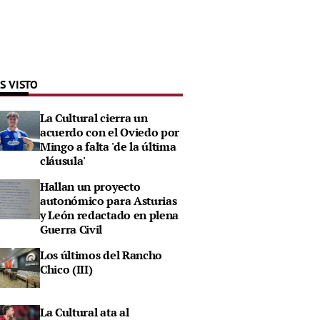
S VISTO
La Cultural cierra un
acuerdo con el Oviedo por
Mingo a falta 'de la última
cláusula'
Hallan un proyecto
autonómico para Asturias
y León redactado en plena
Guerra Civil
Los últimos del Rancho
Chico (III)
La Cultural ata al