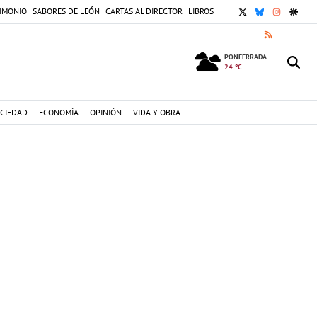
X
BLUESKY
INSTAGR
GOOG
IMONIO
SABORES DE LEÓN
CARTAS AL DIRECTOR
LIBROS
RSS
PONFERRADA
24 °C
CIEDAD
ECONOMÍA
OPINIÓN
VIDA Y OBRA