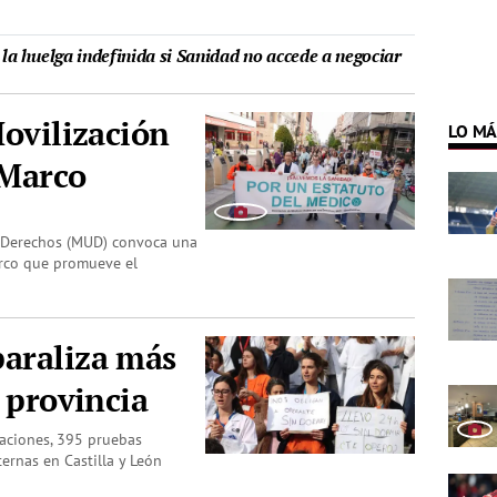
a huelga indefinida si Sanidad no accede a negociar
Movilización
LO MÁ
 Marco
s Derechos (MUD) convoca una
arco que promueve el
paraliza más
a provincia
aciones, 395 pruebas
ernas en Castilla y León