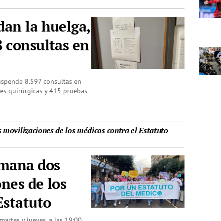
an la huelga,
 consultas en
uspende 8.597 consultas en
nes quirúrgicas y 415 pruebas
movilizaciones de los médicos contra el Estatuto
emana dos
nes de los
Estatuto
artes y jueves, a las 19:00