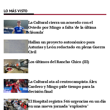
LO MÁS VISTO
La Cultural cierra un acuerdo con el
Oviedo por Mingo a falta 'de la última
cláusula'
Hallan un proyecto autonómico para
Asturias y León redactado en plena Guerra
Civil
Los últimos del Rancho Chico (III)
La Cultural ata al centrocampista Álex
Cardero y Mingo pide tiempo para la
decisión final
El Hospital registra 546 urgencias en un día
en una nueva jornada "explosiva"