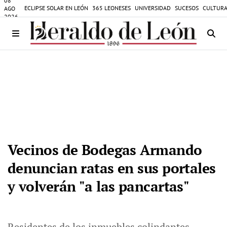
08
ECLIPSE SOLAR EN LEÓN
365 LEONESES
UNIVERSIDAD
SUCESOS
CULTURA
AGO
2026
Vecinos de Bodegas Armando
denuncian ratas en sus portales
y volverán "a las pancartas"
Residentes de los inmuebles colindantes