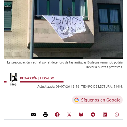
La preocupación vecinal por el deterioro de las antiguas Bodegas Armando podría
llevar a nuevas protestas.
REDACCIÓN | HERALDO
Actualizado:
09/07/26 |
8:56
| TIEMPO DE LECTURA: 3 MIN.
Síguenos en Google