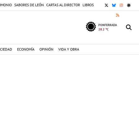
X
BLUESKY
INSTAGR
GOOG
IMONIO
SABORES DE LEÓN
CARTAS AL DIRECTOR
LIBROS
RSS
PONFERRADA
28.2 °C
CIEDAD
ECONOMÍA
OPINIÓN
VIDA Y OBRA