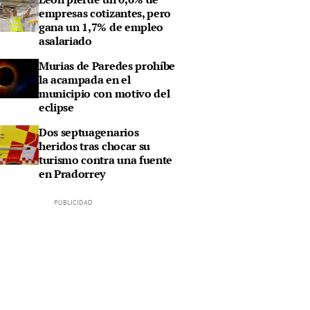
empresas cotizantes, pero
gana un 1,7% de empleo
asalariado
Murias de Paredes prohíbe
la acampada en el
municipio con motivo del
eclipse
Dos septuagenarios
heridos tras chocar su
turismo contra una fuente
en Pradorrey