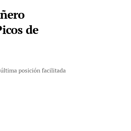
añero
Picos de
última posición facilitada