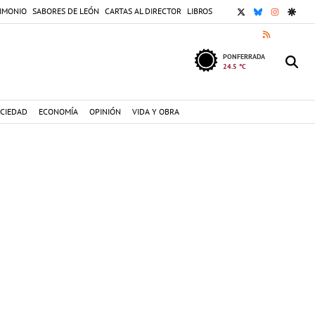
X
BLUESKY
INSTAGR
GOOG
IMONIO
SABORES DE LEÓN
CARTAS AL DIRECTOR
LIBROS
RSS
PONFERRADA
24.5 °C
CIEDAD
ECONOMÍA
OPINIÓN
VIDA Y OBRA