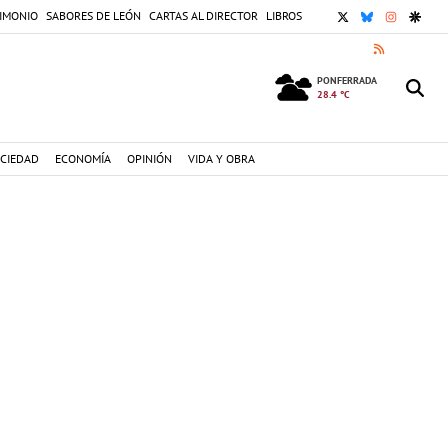
X
BLUESKY
INSTAGR
GOOG
IMONIO
SABORES DE LEÓN
CARTAS AL DIRECTOR
LIBROS
RSS
PONFERRADA
28.4 °C
CIEDAD
ECONOMÍA
OPINIÓN
VIDA Y OBRA