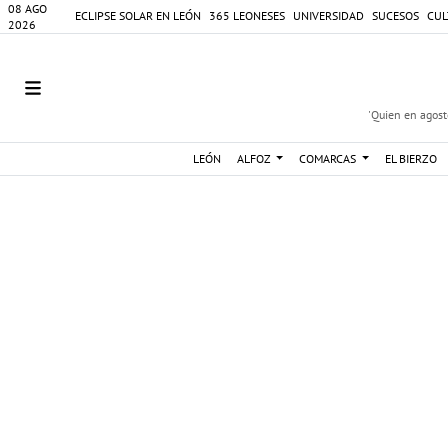
08 AGO
ECLIPSE SOLAR EN LEÓN
365 LEONESES
UNIVERSIDAD
SUCESOS
CUL
2026
'Quien en agosto
LEÓN
ALFOZ
COMARCAS
EL BIERZO