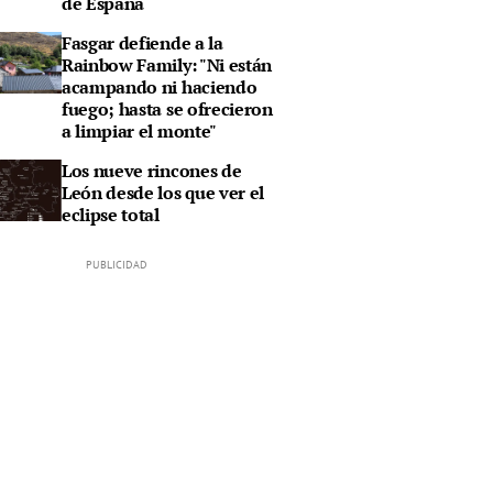
de España
Fasgar defiende a la
Rainbow Family: "Ni están
acampando ni haciendo
fuego; hasta se ofrecieron
a limpiar el monte"
Los nueve rincones de
León desde los que ver el
eclipse total