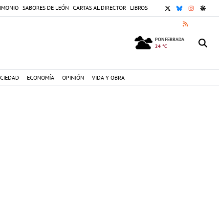
X
BLUESKY
INSTAGR
GOOG
IMONIO
SABORES DE LEÓN
CARTAS AL DIRECTOR
LIBROS
RSS
PONFERRADA
24 °C
CIEDAD
ECONOMÍA
OPINIÓN
VIDA Y OBRA