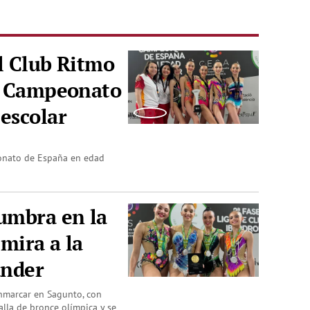
El Club Ritmo
el Campeonato
escolar
eonato de España en edad
umbra en la
 mira a la
ander
nmarcar en Sagunto, con
lla de bronce olímpica y se