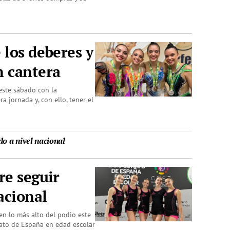
 los deberes y
n cantera
este sábado con la
 jornada y, con ello, tener el
do a nivel nacional
re seguir
acional
en lo más alto del podio este
ato de España en edad escolar