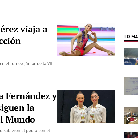
érez viaja a
LO MÁ
ección
n el torneo júnior de la VII
a Fernández y
iguen la
el Mundo
o subieron al podio con el