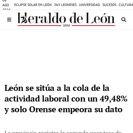
08
ECLIPSE SOLAR EN LEÓN
365 LEONESES
UNIVERSIDAD
SUCESOS
CULTURA
AGO
2026
León se sitúa a la cola de la
actividad laboral con un 49,48%
y solo Orense empeora su dato
La provincia registra la segunda peor tasa de