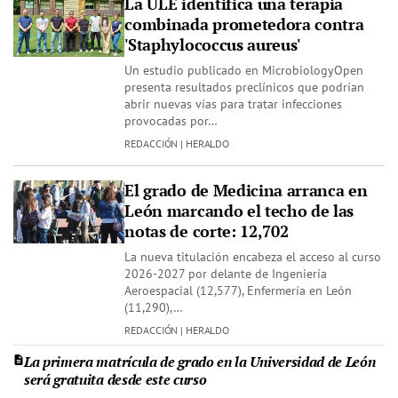
La ULE identifica una terapia
combinada prometedora contra
'Staphylococcus aureus'
Un estudio publicado en MicrobiologyOpen
presenta resultados preclínicos que podrían
abrir nuevas vías para tratar infecciones
provocadas por…
REDACCIÓN | HERALDO
El grado de Medicina arranca en
León marcando el techo de las
notas de corte: 12,702
La nueva titulación encabeza el acceso al curso
2026-2027 por delante de Ingeniería
Aeroespacial (12,577), Enfermería en León
(11,290),…
REDACCIÓN | HERALDO
La primera matrícula de grado en la Universidad de León
será gratuita desde este curso