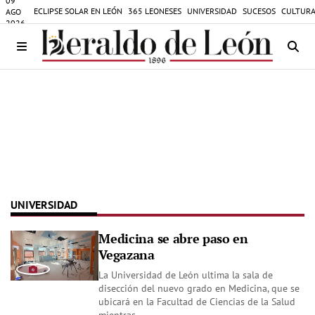
09
ECLIPSE SOLAR EN LEÓN
365 LEONESES
UNIVERSIDAD
SUCESOS
CULTURA
AGO
2026
UNIVERSIDAD
Medicina se abre paso en
Vegazana
La Universidad de León ultima la sala de
disección del nuevo grado en Medicina, que se
ubicará en la Facultad de Ciencias de la Salud