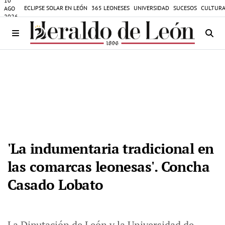
10
ECLIPSE SOLAR EN LEÓN
365 LEONESES
UNIVERSIDAD
SUCESOS
CULTURA
AGO
2026
'La indumentaria tradicional en
las comarcas leonesas'. Concha
Casado Lobato
La Diputación de León y la Universidad de