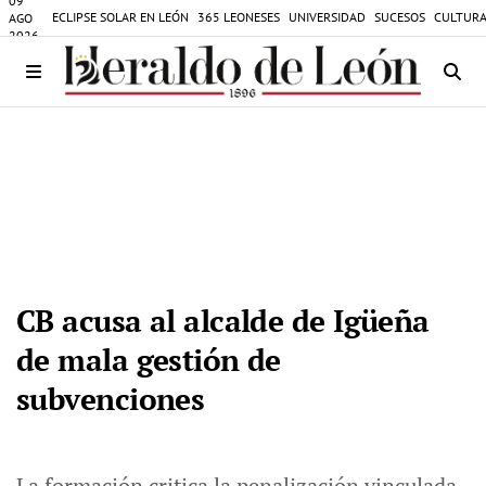
09
ECLIPSE SOLAR EN LEÓN
365 LEONESES
UNIVERSIDAD
SUCESOS
CULTURA
AGO
2026
CB acusa al alcalde de Igüeña
de mala gestión de
subvenciones
La formación critica la penalización vinculada