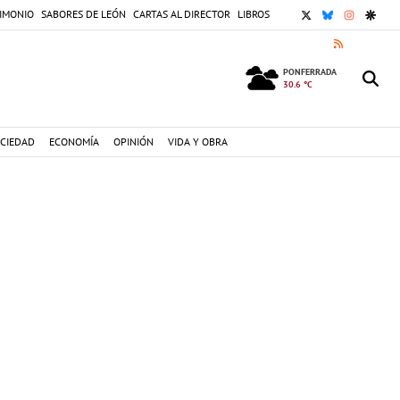
X
BLUESKY
INSTAGR
GOOG
IMONIO
SABORES DE LEÓN
CARTAS AL DIRECTOR
LIBROS
RSS
PONFERRADA
30.6 °C
CIEDAD
ECONOMÍA
OPINIÓN
VIDA Y OBRA