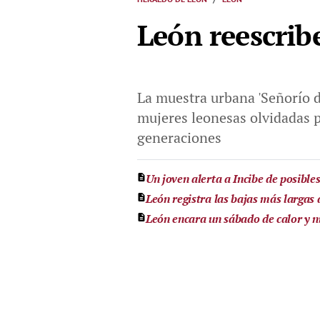
León reescrib
La muestra urbana 'Señorío de
mujeres leonesas olvidadas po
generaciones
Un joven alerta a Incibe de posibl
León registra las bajas más largas
León encara un sábado de calor y nu