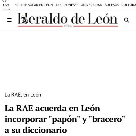
08
ECLIPSE SOLAR EN LEÓN
365 LEONESES
UNIVERSIDAD
SUCESOS
CULTURA
AGO
2026
La RAE, en León
La RAE acuerda en León
incorporar "papón" y "bracero"
a su diccionario