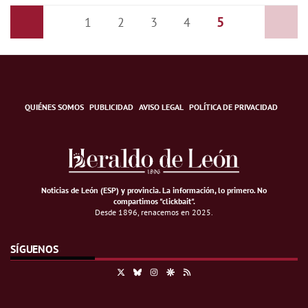
5
Anterior
1
2
3
4
Siguiente
QUIÉNES SOMOS
PUBLICIDAD
AVISO LEGAL
POLÍTICA DE PRIVACIDAD
Noticias de León (ESP) y provincia. La información, lo primero
.
No
compartimos "clickbait".
Desde 1896, renacemos en 2025.
SÍGUENOS
X
Bluesky
Instagram
Google Discover
RSS