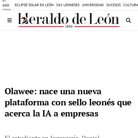
07
ECLIPSE SOLAR EN LEÓN
365 LEONESES
UNIVERSIDAD
SUCESOS
CULTURA
AGO
2026
Olawee: nace una nueva
plataforma con sello leonés que
acerca la IA a empresas
El estudiante en Ingeniería, Daniel