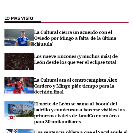
LO MÁS VISTO
La Cultural cierra un acuerdo con el
Oviedo por Mingo a falta 'de la última
cláusula'
Los nueve rincones (y muchos más) de
León desde los que ver el eclipse total
La Cultural ata al centrocampista Álex
Cardero y Mingo pide tiempo para la
decisión final
El norte de León se suma al 'boom' del
ladrillo y comienzan a hacerse visibles los
primeros chalets de LandCo en un área
para 30 unifamiliares
Una sentencia obliga a que el Sacyl anule el